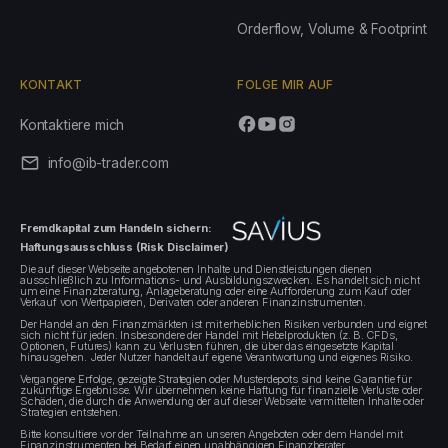
Orderflow, Volume & Footprint
KONTAKT
FOLGE MIR AUF
Kontaktiere mich
info@ib-trader.com
Fremdkapital zum Handeln sichern:
Haftungsausschluss (Risk Disclaimer)
Die auf dieser Webseite angebotenen Inhalte und Dienstleistungen dienen
ausschließlich zu Informations- und Ausbildungszwecken. Es handelt sich nicht
um eine Finanzberatung, Anlageberatung oder eine Aufforderung zum Kauf oder
Verkauf von Wertpapieren, Derivaten oder anderen Finanzinstrumenten.
Der Handel an den Finanzmärkten ist mit erheblichen Risiken verbunden und eignet
sich nicht für jeden. Insbesondere der Handel mit Hebelprodukten (z. B. CFDs,
Optionen, Futures) kann zu Verlusten führen, die über das eingesetzte Kapital
hinausgehen. Jeder Nutzer handelt auf eigene Verantwortung und eigenes Risiko.
Vergangene Erfolge, gezeigte Strategien oder Musterdepots sind keine Garantie für
zukünftige Ergebnisse. Wir übernehmen keine Haftung für finanzielle Verluste oder
Schäden, die durch die Anwendung der auf dieser Webseite vermittelten Inhalte oder
Strategien entstehen.
Bitte konsultiere vor der Teilnahme an unseren Angeboten oder dem Handel mit
Finanzinstrumenten bei Bedarf einen unabhängigen Finanzberater.