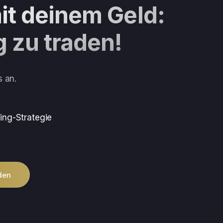
mit deinem Geld:
g zu traden!
s an.
ding-Strategie
den